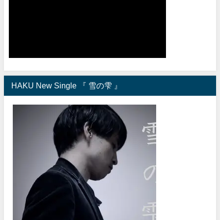
HAKU New Single 『 雪の雫 』