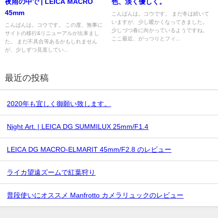
夜雨の中で | LEICA MACRO
色、淡く優しく。
45mm
こんばんは。コウです。 まだ冬は続いて
いますが、少し暖かくなってきました。
こんばんは。コウです。 この度、無事に
少しづつ春に向かっているようですね。
サイトの移行&リニューアルが出来まし
ここ最近、がっつりとフィ...
た。 まだ不具合等あるかもしれません
が、少しずつ見直してい...
最近の投稿
2020年も宜しく御願い致します。
Night Art. | LEICA DG SUMMILUX 25mm/F1.4
LEICA DG MACRO-ELMARIT 45mm/F2.8 のレビュー
ライカ望遠ズームで紅葉狩り
普段使いにオススメ Manfrotto カメラリュックのレビュー