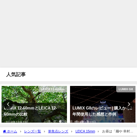
人気記事
LEICA 12-60mm
LUMIX G8
LUMIX 12-60mmとLEICA 12-
LUMIX G8のレビュー | 購入から2
60mmの比較
年間使用した感想と作例
2018年12月7日
2019年1月12日
ホーム
レンズ一覧
単焦点レンズ
LEICA 15mm
お昼は「麺や 幸村」
でラーメン！