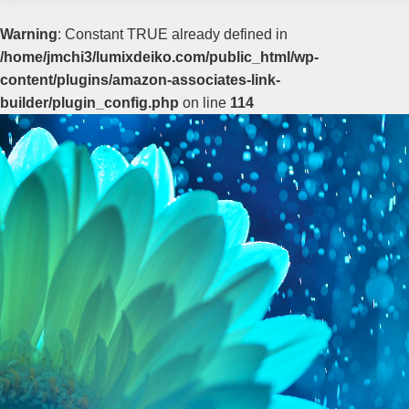
Warning
: Constant TRUE already defined in
/home/jmchi3/lumixdeiko.com/public_html/wp-
content/plugins/amazon-associates-link-
builder/plugin_config.php
on line
114