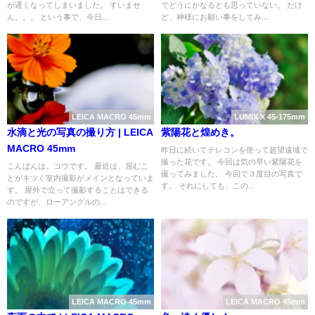
が遅くなってしまいました。 すいませ
でどうにかなるとも思っていない。 だけ
ん。。。 という事で、今日...
ど、神様にお願い事をしてみ...
LEICA MACRO 45mm
LUMIX X 45-175mm
水滴と光の写真の撮り方 | LEICA
紫陽花と煌めき。
MACRO 45mm
昨日に続いてテレコンを使って超望遠域で
撮った花です。 今回は気の早い紫陽花を
こんばんは。コウです。 最近は、屈むこ
撮ってみました。 今回で３度目の写真で
とがキツく室内撮影がメインとなっていま
す。 それにしても、この...
す。 屋外で立って撮影することはできる
のですが、ローアングルの...
LEICA MACRO 45mm
LEICA MACRO 45mm