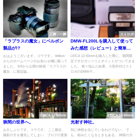
三脚・一脚
ストロボ
「ラプラスの魔女」にベルボン
DMW-FL200Lを購入して使って
製品が!?
みた感想（レビュー）と簡単な
作例。
おはようございます。コウです。 Velbon
LEICA 12-60mmを購入した際に、期間限
さんのホームページのお知らせ欄に載って
定ですがガッツリとポイントがついてきま
ました。 5/4から公開の映画「ラプラスの
した。 散々悩んだ結果、小型外付けスト
魔女」に製品協...
ロボのDMW-F...
LEICA 12-60mm
LEICA 12-60mm
狭間の世界へ。
光射す神社。
お久しぶりです。コウです。 ここ最近、
別に神様を信じているわけでない。 で
撮影の方を優先してしまい、ブログの更新
も、頼みたくなるときもある。 神様の力