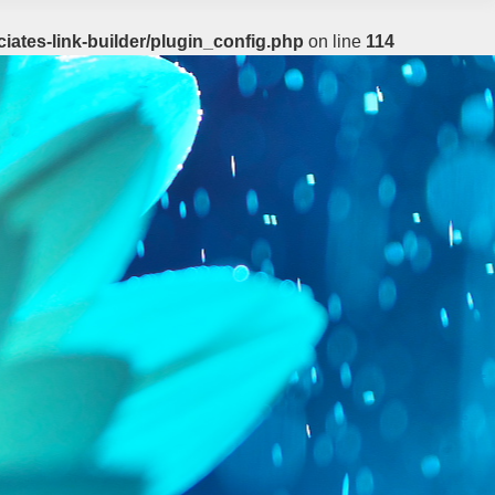
ates-link-builder/plugin_config.php
on line
114