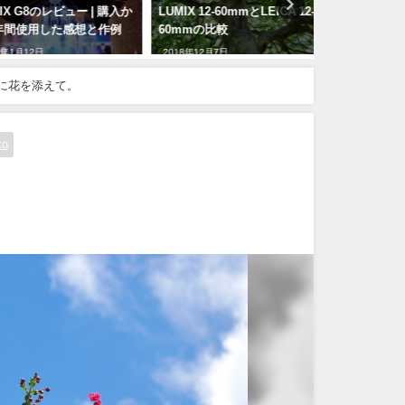
X G8のレビュー | 購入か
LUMIX 12-60mmとLEICA 12-
LUMIXのク
間使用した感想と作例
60mmの比較
トロール全2
た。
1月12日
2018年12月7日
2019年7月15日
に花を添えて。
o