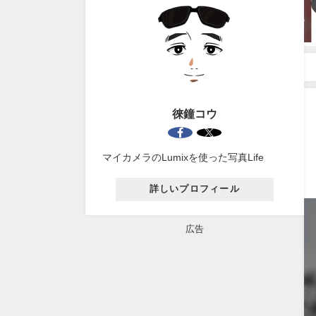
|
LEICA DG MACRO-ELMARIT
LUMIX G X VARIO 35-
45mm/F2.8 のレビュー
100mm/F2.8mmでクローズア
ップレンズを使ってみた。
2019年12月17日
2019年2月28日
徠鐘コウ
マイカメラのLumixを使った写真Life
詳しいプロフィール
広告