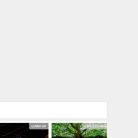
LUMIX G8
LEICA 12-60mm
クリエ