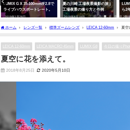
LUMIX G X 35-100mm/F2.8で
夏の川崎 工場夜景撮影の旅 |
LUMI
ライブハウスポートレート。
工場夜景の撮り方と作例
ら2年
2019年1月26日
2018年8月18日
2019年
ホーム
レンズ一覧
標準ズームレンズ
LEICA 12-60mm
夏空
LEICA 12-60mm
LEICA MACRO 45mm
LUMIX G8
今日の撮りPhot
夏空に花を添えて。
2018年8月25日
2020年5月10日