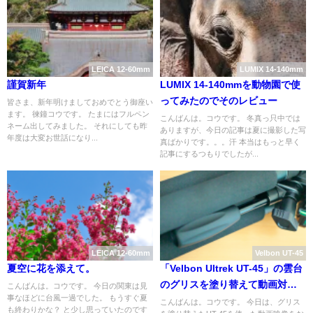
LEICA 12-60mm
LUMIX 14-140mm
謹賀新年
LUMIX 14-140mmを動物園で使
ってみたのでそのレビュー
皆さま、新年明けましておめでとう御座い
ます。 徠鐘コウです。 たまにはフルペン
こんばんは。コウです。 冬真っ只中では
ネーム出してみました。 それにしても昨
ありますが、今日の記事は夏に撮影した写
年度は大変お世話になり...
真ばかりです。。。汗 本当はもっと早く
記事にするつもりでしたが...
LEICA 12-60mm
Velbon UT-45
夏空に花を添えて。
「Velbon Ultrek UT-45」の雲台
のグリスを塗り替えて動画対応
こんばんは。コウです。 今日の関東は見
事なほどに台風一過でした。 もうすぐ夏
トラベル三脚にした結果。
こんばんは。コウです。 今日は、グリス
も終わりかな？ と少し思っていたのです