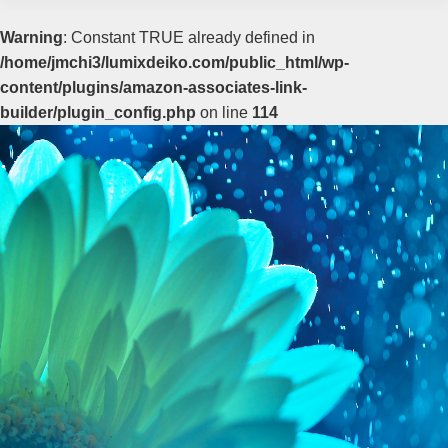
Warning
: Constant TRUE already defined in
/home/jmchi3/lumixdeiko.com/public_html/wp-
content/plugins/amazon-associates-link-
builder/plugin_config.php
on line
114