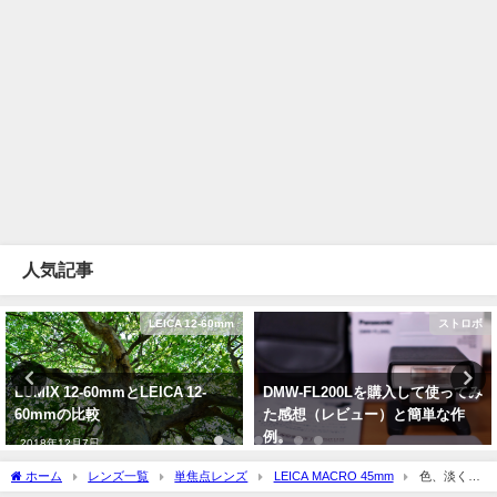
人気記事
LEICA 12-60mm
ストロボ
LUMIX 12-60mmとLEICA 12-
DMW-FL200Lを購入して使ってみ
60mmの比較
た感想（レビュー）と簡単な作
例。
2018年12月7日
2018年8月3日
ホーム
レンズ一覧
単焦点レンズ
LEICA MACRO 45mm
色、淡く優
しく。