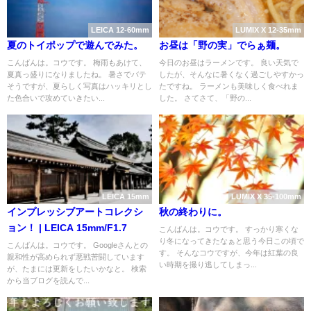
LEICA 12-60mm
LUMIX X 12-35mm
夏のトイポップで遊んでみた。
お昼は「野の実」でらぁ麺。
こんばんは。コウです。 梅雨もあけて、
今日のお昼はラーメンです。 良い天気で
夏真っ盛りになりましたね。 暑さでバテ
したが、そんなに暑くなく過ごしやすかっ
そうですが、夏らしく写真はハッキリとし
たですね。 ラーメンも美味しく食べれま
た色合いで攻めていきたい...
した。 さてさて、「野の...
LEICA 15mm
LUMIX X 35-100mm
インプレッシブアートコレクシ
秋の終わりに。
ョン！ | LEICA 15mm/F1.7
こんばんは。コウです。 すっかり寒くな
り冬になってきたなぁと思う今日この頃で
こんばんは。コウです。 Googleさんとの
す。 そんなコウですが、今年は紅葉の良
親和性が高められず悪戦苦闘しています
い時期を撮り逃してしまっ...
が、たまには更新をしたいかなと。 検索
から当ブログを読んで...